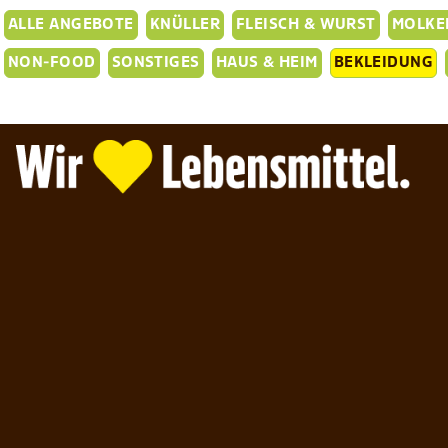
ALLE ANGEBOTE
KNÜLLER
FLEISCH & WURST
MOLKER
NON-FOOD
SONSTIGES
HAUS & HEIM
BEKLEIDUNG