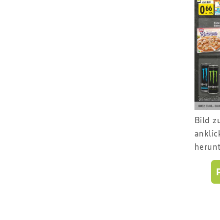
Bild 
anklic
herun